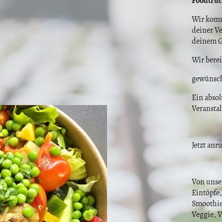
Foodtruc
Wir komm
deiner Ve
deinem G
Wir berei
gewünsch
Ein absol
Veransta
Jetzt anr
Von unse
Eintöpfe,
Smoothie
Veggie, V