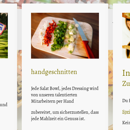
Jetzt un
In
handgeschnitten
Zu
Jede Salat Bowl, jedes Dressing wird
von unseren talentierten
Du f
Mitarbeitern per Hand
 und
Spe
zubereitet, um sicherzustellen, dass
jede Mahlzeit ein Genuss ist.
Kei