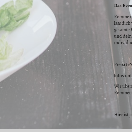
Das Even
Komme mi
lass dic
gesamte 
und dein
individue
Preis: 17
Infos unt
Wir übern
Kommen, 
Hier ist 