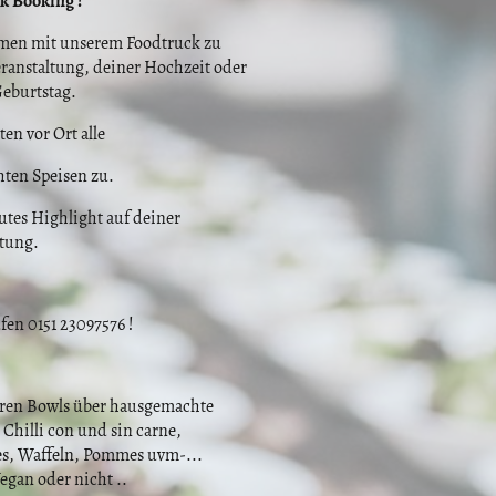
k Booking !
en mit unserem Foodtruck zu
ranstaltung, deiner Hochzeit oder
eburtstag.
ten vor Ort alle
ten Speisen zu.
utes Highlight auf deiner
ltung.
ufen 0151 23097576 !
ren Bowls über hausgemachte
 Chilli con und sin carne,
s, Waffeln, Pommes uvm-...
egan oder nicht ..