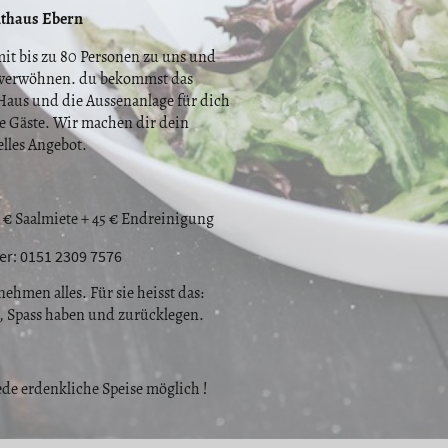
thaus Ebern
t bis zu 80 Personen zu uns und
h verwöhnen. du bekommst das
Haus und die Aussenanlage für dich
e Gäste. Wir machen dir dein
lles Angebot.
0 € Saalmiete + 45 € Endreinigung
er: 0151 2309 7576
ehmen alles. Für sie heisst das:
Spass haben und zurücklegen.
jede erdenkliche Speise möglich !