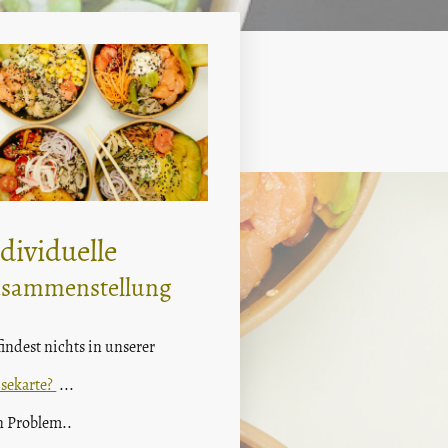
seren Anhänger mieten !
dividuelle
sammenstellung
indest nichts in unserer
isekarte?
...
n Problem..