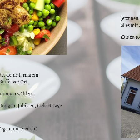
Jetzt neu 
alles mit
(Bis zu 1
de, deine Firma ein
uffet vor Ort.
Varianten wählen.
ltungen, Jubiläen, Geburtstage
Vegan, mit Fleisch )