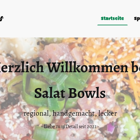
Startseite
Sp
erzlich Willkommen b
Salat Bowls
regional, handgemacht, lecker
- Liebe zum Detail seit 2021 -