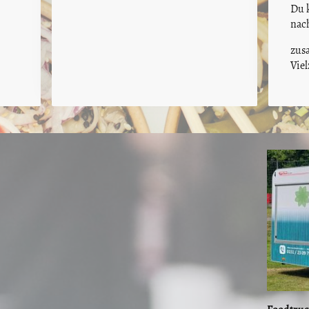
Du 
nac
zus
Vie